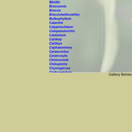
Bletilla
Brassavola
Brassia
Brassiolaeliocattley
Bulbophyllum
Calanthe
Calyptrochilum
Campanulorchis
Catasetum
Cattleay
Cattleya
Cephalanthera
Ceratochilus
Ceratostylis
Chelonistele
Chiloglottis
Chytroglossa
Cirrhopetalum
Gallery Behee
Cleisostoma
-
racemiferum
Cochleanthes
Coelia
Coelogyne
Colmanara
Corybas
Crepidium
Cryptopus
Cultivar
Cycnoches
Cymbidium
Cynorkis
Cypripedium