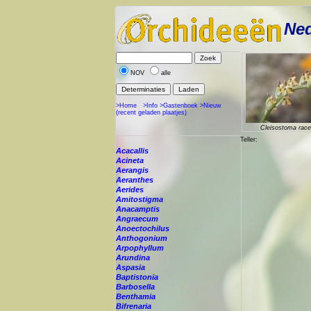
Ned
NOV
alle
>Home
>Info
>Gastenboek
>Nieuw
(recent geladen plaatjes)
Cleisostoma rac
Teller:
Acacallis
Acineta
Aerangis
Aeranthes
Aerides
Amitostigma
Anacamptis
Angraecum
Anoectochilus
Anthogonium
Arpophyllum
Arundina
Aspasia
Baptistonia
Barbosella
Benthamia
Bifrenaria