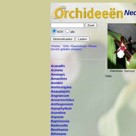
Ned
NOV
alle
>Home
>Info
>Gastenboek
>Nieuw
(recent geladen plaatjes)
Acacallis
Acineta
Odontioda 'Samurai'
Aerangis
Teller:
Aeranthes
Aerides
Amitostigma
Anacamptis
Angraecum
Anoectochilus
Anthogonium
Arpophyllum
Arundina
Aspasia
Baptistonia
Barbosella
Benthamia
Bifrenaria