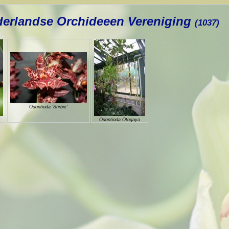
erlandse Orchideeen Vereniging
(1037)
Odontioda 'Stirbic'
Odontioda Otogaya