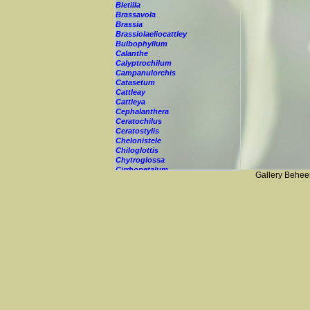
Bletilla
Brassavola
Brassia
Brassiolaeliocattley
Bulbophyllum
Calanthe
Calyptrochilum
Campanulorchis
Catasetum
Cattleay
Cattleya
Cephalanthera
Ceratochilus
Ceratostylis
Chelonistele
Chiloglottis
Chytroglossa
Cirrhopetalum
Gallery Behee
Cleisostoma
Cochleanthes
Coelia
Coelogyne
Colmanara
Corybas
Crepidium
Cryptopus
Cultivar
Cycnoches
Cymbidium
Cynorkis
Cypripedium
Cyrtopodium