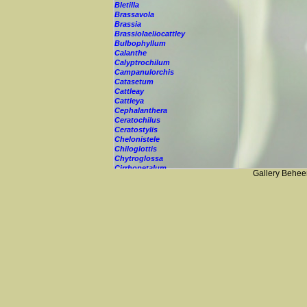
Bletilla
Brassavola
Brassia
Brassiolaeliocattley
Bulbophyllum
Calanthe
Calyptrochilum
Campanulorchis
Catasetum
Cattleay
Cattleya
Cephalanthera
Ceratochilus
Ceratostylis
Chelonistele
Chiloglottis
Chytroglossa
Cirrhopetalum
Gallery Behee
Cleisostoma
Cochleanthes
Coelia
Coelogyne
Colmanara
Corybas
Crepidium
Cryptopus
Cultivar
Cycnoches
Cymbidium
Cynorkis
Cypripedium
Cyrtopodium