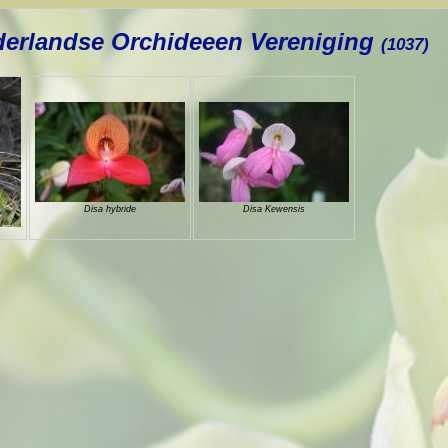
erlandse Orchideeen Vereniging
(1037)
Disa hybride
Disa Kewensis