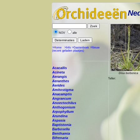
Ned
NOV
alle
>Home
>Info
>Gastenboek
>Nieuw
(recent geladen plaatjes)
Acacallis
Acineta
Disa borbonica
Aerangis
Teller:
Aeranthes
Aerides
Amitostigma
Anacamptis
Angraecum
Anoectochilus
Anthogonium
Arpophyllum
Arundina
Aspasia
Baptistonia
Barbosella
Benthamia
Bifrenaria