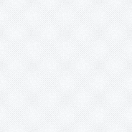
-
meeanum
-
microps
Nidularium
minutum
-
procerum
-
regelioides
-
rutilans
-
scheremetiewii
-
sp
-
viridipetalum
-
x loseneri
Ochagavia
Orthophytum
Pepinia
Pitcairnia
Portea
Pseudalcantarea
Pseudananas
Pseudaraeococcus
Puya
Quesnelia
Racinaea
Rokautskyia
Ronnbergia
Sincoraea
Stigmatodon
Tillandsia
Tîllandsia
Unknown
Ursulaea
Vriesea
Wallisia