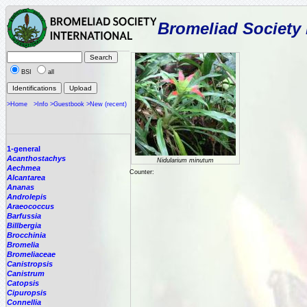
Bromeliad Society 
BSI
all
>Home
>Info
>Guestbook
>New (recent)
1-general
Acanthostachys
Nidularium minutum
Aechmea
Counter:
Alcantarea
Ananas
Androlepis
Araeococcus
Barfussia
Billbergia
Brocchinia
Bromelia
Bromeliaceae
Canistropsis
Canistrum
Catopsis
Cipuropsis
Connellia