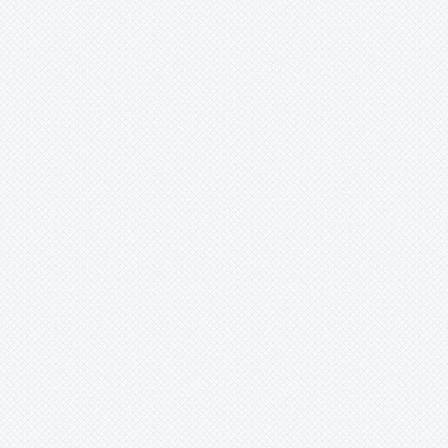
Werauhia
Wittmackia
Wittrockia
Xaechopsis
Xneomea
Xneophytum
Xnidumea