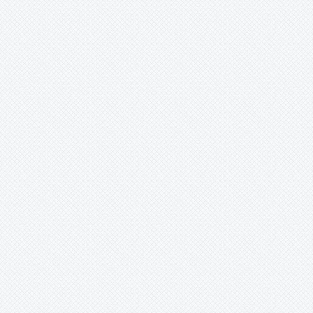
Merzobromelia
Mezobromelia
Navia
Neoglaziovia
Neophytum
Neoregelia
Nidularium
-
'Karamea Morobe’ ?
-
altimontanum
-
amazonicum
-
amorimii
-
angustifolium
-
antoineanum
-
atalaiaense
-
azureum
-
billbergioides
-
billbergoides
-
burchellii
-
camposportoi
-
cariacicaense
-
cv.
-
fernando-coburgii
-
fulgens
-
innocentii
-
innocentii var innocentii
-
innocentii var. innocentii
-
innocentii var. lineatum
-
innocentii var. striatum
-
leprosa
-
longiflorum
-
mangaratibense
-
marigoi