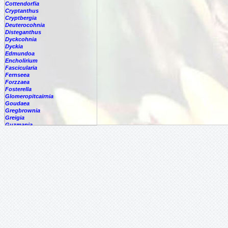
Cottendorfia
Cryptanthus
Cryptbergia
Deuterocohnia
Disteganthus
Dyckcohnia
Dyckia
Edmundoa
Encholirium
Fascicularia
Fernseea
Forzzaea
Fosterella
Glomeropitcairnia
Goudaea
Gregbrownia
Greigia
Guzmania
Hechtia
Hohenbergia
Hohenbergiopsis
Hylaeaicum
Jagrantia
Josemania
Karawata
Krenakanthus
Lapanthus
Lemeltonia
Lindmania
Lutheria
Lymania
Mark