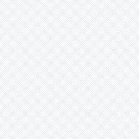
-
pizarroana?
-
pygmaea
-
raimondii
-
simulans
-
sodiroana
-
sp
-
sp.
-
spathacea
-
spathacea?
-
spec.
-
species
-
species,
-
spp.?
-
trianae
-
tuberosa
-
ultima
-
unknown
-
unnamed
-
vallis-colcaensis
-
vasquezii
-
venusta
-
weberbaueri
-
weberiana
-
weddelliana
-
wrightii
-
yakespala
Quesnelia
Racinaea
Rokautskyia
Ronnbergia
Sincoraea
Stigmatodon