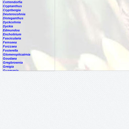
Cottendorfia
Cryptanthus
Cryptbergia
Deuterocohnia
Disteganthus
Dyckcohnia
Dyckia
Edmundoa
Encholirium
Fascicularia
Fernseea
Forzzaea
Fosterella
Glomeropitcairnia
Goudaea
Gregbrownia
Greigia
Guzmania
Hechtia
Hohenbergia
Hohenbergiopsis
Hylaeaicum
Jagrantia
Josemania
Karawata
Krenakanthus
Lapanthus
Lemeltonia
Lindmania
Lutheria
Lymania
Mark