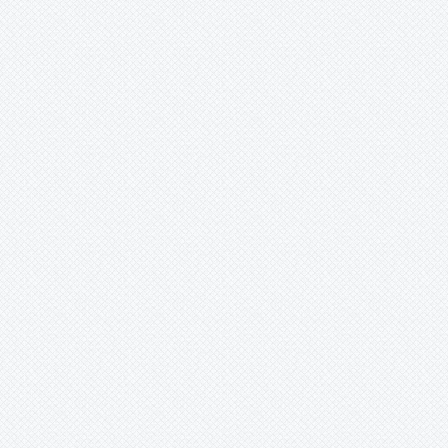
Tillandsia
Tîllandsia
Unknown
Ursulaea
Vriesea
Wallisia
Werauhia
Wittmackia
Wittrockia
Xaechopsis
Xneomea
Xneophytum
Xnidumea