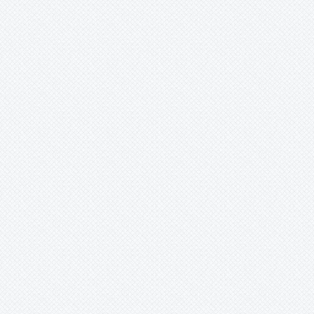
-
cf. meziana
-
cf. nitida
-
cf. thomasiana
-
chilensis
-
claudiae
Puya
clava-hercules
-
clava-herculis
-
clavaherculis
-
coerulea
-
cuatrecasasii
-
dasylerioides
-
dasylirioides
-
densiflora
-
erynchioides
-
eryngioides
-
ferruginea
-
floccosa
-
floccosa var. floccosa
-
glomerifera
-
gutteana
-
humilis
-
laxa
-
lepidota
-
lutheri
-
macrura
-
medica
-
membranacea
-
mirabilis
-
mollis
-
nana
-
nitida