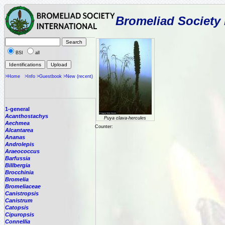
Bromeliad Society 
BSI
all
>Home
>Info
>Guestbook
>New (recent)
1-general
Acanthostachys
Puya clava-hercules
Aechmea
Counter:
Alcantarea
Ananas
Androlepis
Araeococcus
Barfussia
Billbergia
Brocchinia
Bromelia
Bromeliaceae
Canistropsis
Canistrum
Catopsis
Cipuropsis
Connellia