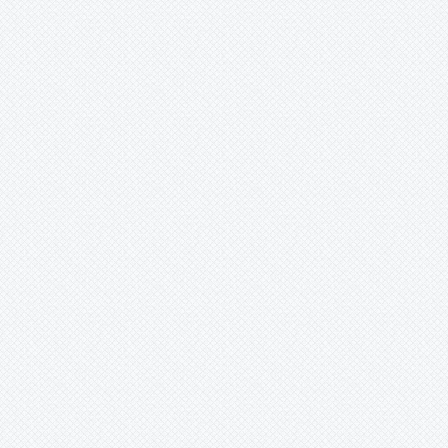
Merzobromelia
Mezobromelia
Navia
Neoglaziovia
Neophytum
Neoregelia
Nidularium
Ochagavia
Orthophytum
Pepinia
Pitcairnia
Portea
Pseudalcantarea
Pseudananas
Pseudaraeococcus
Puya
-
?
-
aff adscendens
-
aff. dyckioides
-
aff. ferruginea
-
aff. nitida
-
aff. spathacea
-
aff. tuberose
-
aff. vestita
-
alpestris
-
angusta
-
asplundii
-
berteroniana
-
berteroniana??
-
boliviensis
-
cajasensis
-
cf parviflora