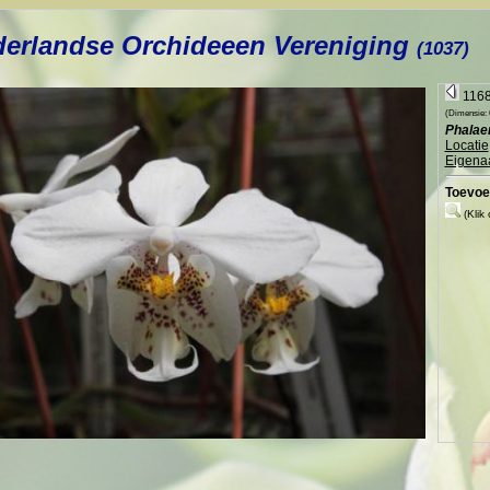
erlandse Orchideeen Vereniging
(1037)
1168
(Dimensie: 6
Phalae
Locatie
Eigena
Toevoe
(Klik