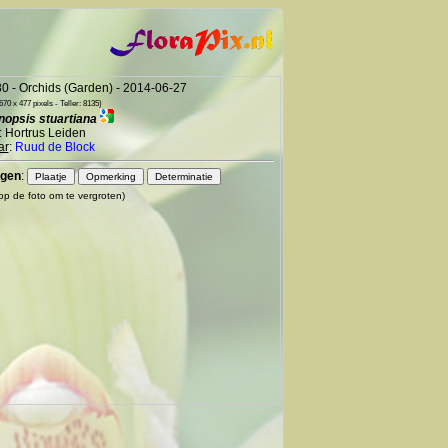
0 - Orchids (Garden) - 2014-06-27
70 x 477 pixels - Teller: 8135)
nopsis stuartiana
: Hortrus Leiden
ar
:
Ruud de Block
gen
:
 op de foto om te vergroten)