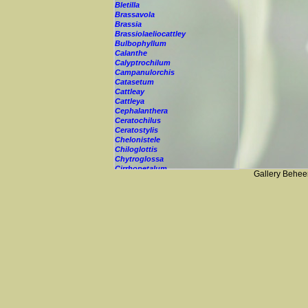
Bletilla
Brassavola
Brassia
Brassiolaeliocattley
Bulbophyllum
Calanthe
Calyptrochilum
Campanulorchis
Catasetum
Cattleay
Cattleya
Cephalanthera
Ceratochilus
Ceratostylis
Chelonistele
Chiloglottis
Chytroglossa
Cirrhopetalum
Gallery Behee
Cleisostoma
Cochleanthes
Coelia
Coelogyne
Colmanara
Corybas
Crepidium
Cryptopus
Cultivar
Cycnoches
Cymbidium
Cynorkis
Cypripedium
Cyrtopodium