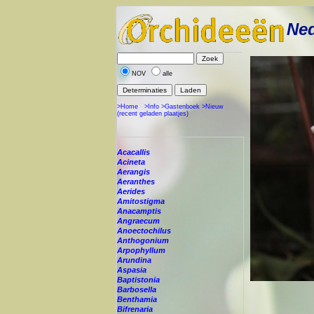
Ned
NOV
alle
>Home
>Info
>Gastenboek
>Nieuw
(recent geladen plaatjes)
Acacallis
Acineta
Aerangis
Aeranthes
Aerides
Amitostigma
Anacamptis
Angraecum
Anoectochilus
Anthogonium
Arpophyllum
Arundina
Aspasia
Baptistonia
Barbosella
Benthamia
Bifrenaria