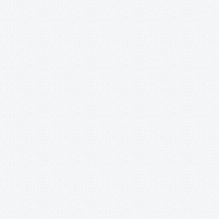
-
meeanum
-
microps
-
minutum
-
procerum
-
regelioides
-
rutilans
-
scheremetiewii
-
sp
-
viridipetalum
-
x loseneri
Ochagavia
Orthophytum
Pepinia
Pitcairnia
Portea
Pseudalcantarea
Pseudananas
Pseudaraeococcus
Puya
Quesnelia
Racinaea
Rokautskyia
Ronnbergia
Sincoraea
Stigmatodon
Tillandsia
Tîllandsia
Unknown
Ursulaea
Vriesea
Wallisia
Werauhia