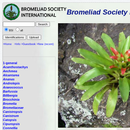
Bromeliad Society 
BSI
all
>Home
>Info
>Guestbook
>New (recent)
1-general
Acanthostachys
Aechmea
Alcantarea
Ananas
Androlepis
Araeococcus
Barfussia
Billbergia
Brocchinia
Bromelia
Bromeliaceae
Canistropsis
Canistrum
Catopsis
Cipuropsis
Connellia