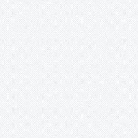
Wittmackia
Wittrockia
Xaechopsis
Xneomea
Xneophytum
Xnidumea