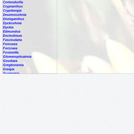
Cottendorfia
Cryptanthus
Cryptbergia
Deuterocohnia
Disteganthus
Dyckcohnia
Dyckia
Edmundoa
Encholirium
Fascicularia
Fernseea
Forzzaea
Fosterella
Glomeropitcairnia
Goudaea
Gregbrownia
Greigia
Guzmania
Hechtia
Hohenbergia
Hohenbergiopsis
Hylaeaicum
Jagrantia
Josemania
Karawata
Krenakanthus
Lapanthus
Lemeltonia
Lindmania
Lutheria
Lymania
Mark