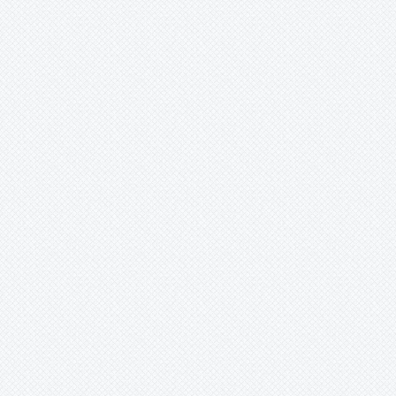
Merzobromelia
Mezobromelia
Navia
Neoglaziovia
Neophytum
Neoregelia
Nidularium
-
'Karamea Morobe’ ?
-
altimontanum
-
amazonicum
-
amorimii
-
angustifolium
-
antoineanum
-
atalaiaense
-
azureum
-
billbergioides
-
billbergoides
-
burchellii
-
camposportoi
-
cariacicaense
-
cv.
-
fernando-coburgii
-
fulgens
-
innocentii
-
innocentii var innocentii
-
innocentii var. innocentii
-
innocentii var. lineatum
-
innocentii var. striatum
-
leprosa
-
longiflorum
-
mangaratibense
-
marigoi