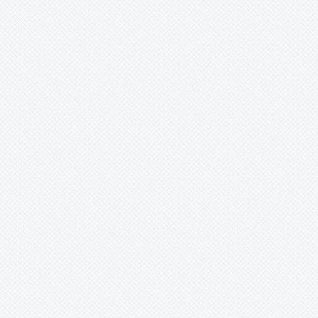
-
cf. meziana
-
cf. nitida
-
cf. thomasiana
-
chilensis
-
claudiae
-
clava-hercules
-
clava-herculis
-
clavaherculis
-
coerulea
-
cuatrecasasii
-
dasylerioides
-
dasylirioides
-
densiflora
-
erynchioides
-
eryngioides
-
ferruginea
-
floccosa
-
floccosa var. floccosa
-
glomerifera
-
gutteana
-
humilis
-
laxa
-
lepidota
-
lutheri
-
macrura
-
medica
-
membranacea
-
mirabilis
-
mollis
-
nana
-
nitida
-
pizarroana?