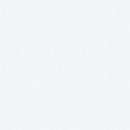
Tîllandsia
Unknown
Ursulaea
Vriesea
Wallisia
Werauhia
Wittmackia
Wittrockia
Xaechopsis
Xneomea
Xneophytum
Xnidumea