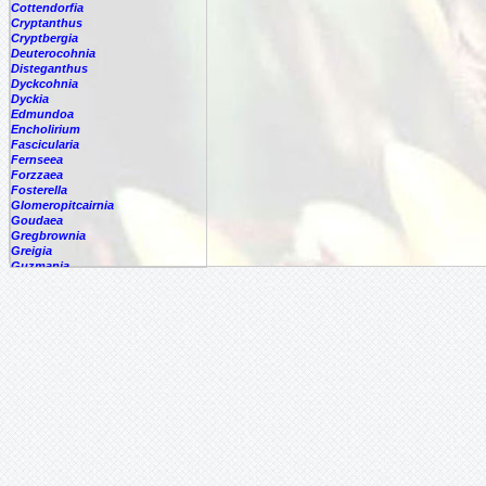
Cottendorfia
Cryptanthus
Cryptbergia
Deuterocohnia
Disteganthus
Dyckcohnia
Dyckia
Edmundoa
Encholirium
Fascicularia
Fernseea
Forzzaea
Fosterella
Glomeropitcairnia
Goudaea
Gregbrownia
Greigia
Guzmania
Hechtia
Hohenbergia
Hohenbergiopsis
Hylaeaicum
Jagrantia
Josemania
Karawata
Krenakanthus
Lapanthus
Lemeltonia
Lindmania
Lutheria
Lymania
Mark