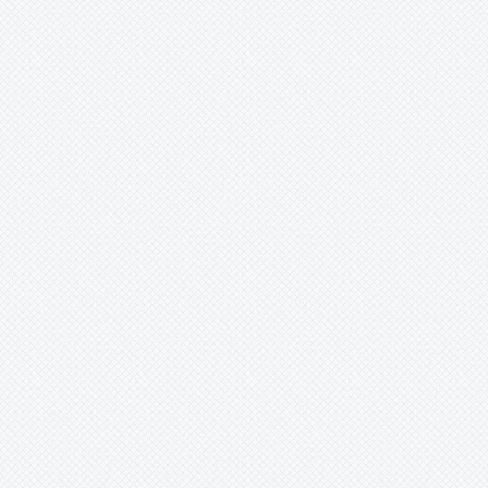
Merzobromelia
Mezobromelia
Navia
Neoglaziovia
Neophytum
Neoregelia
Nidularium
Ochagavia
Orthophytum
Pepinia
Pitcairnia
Portea
Pseudalcantarea
Pseudananas
Pseudaraeococcus
Puya
-
?
-
aff adscendens
-
aff. dyckioides
-
aff. ferruginea
-
aff. nitida
-
aff. spathacea
-
aff. tuberose
-
aff. vestita
-
alpestris
-
angusta
-
asplundii
-
berteroniana
-
berteroniana??
-
boliviensis
-
cajasensis
-
cf parviflora