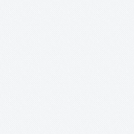
-
pygmaea
-
raimondii
-
simulans
-
sodiroana
-
sp
-
sp.
-
spathacea
-
spathacea?
-
spec.
-
species
-
species,
-
spp.?
-
trianae
-
tuberosa
-
ultima
-
unknown
-
unnamed
-
vallis-colcaensis
-
vasquezii
-
venusta
-
weberbaueri
-
weberiana
-
weddelliana
-
wrightii
-
yakespala
Quesnelia
Racinaea
Rokautskyia
Ronnbergia
Sincoraea
Stigmatodon
Tillandsia