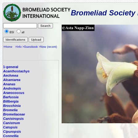
Bromeliad Society 
BSI
all
>Home
>Info
>Guestbook
>New (recent)
1-general
Acanthostachys
Aechmea
Alcantarea
Ananas
Androlepis
Araeococcus
Barfussia
Billbergia
Brocchinia
Bromelia
Bromeliaceae
Canistropsis
Canistrum
Catopsis
Cipuropsis
Connellia